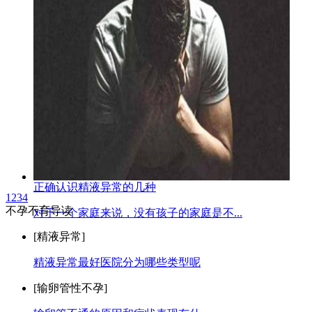
正确认识精液异常的几种
1
2
3
4
不孕不育导读
对于一个家庭来说，没有孩子的家庭是不...
[精液异常]
精液异常最好医院分为哪些类型呢
[输卵管性不孕]