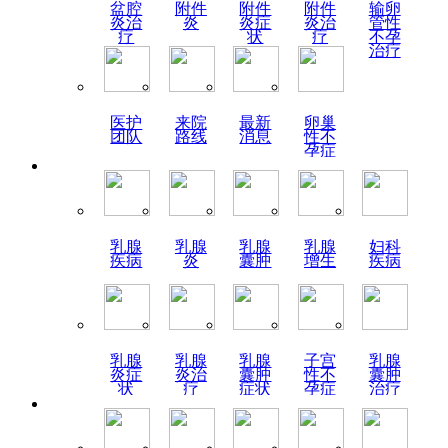
盆腔
附件
附件
附件
输卵
炎治
炎
炎症
炎治
管性
疗
状
疗
不孕
治疗
医护
来院
最新
卵巢
团队
路线
消息
性不
孕症
状
乳腺
乳腺
乳腺
乳腺
妇科
疾病
炎
囊肿
增生
疾病
乳腺
乳腺
乳腺
子宫
乳腺
炎症
炎治
囊肿
性不
囊肿
状
疗
症状
孕症
治疗
状