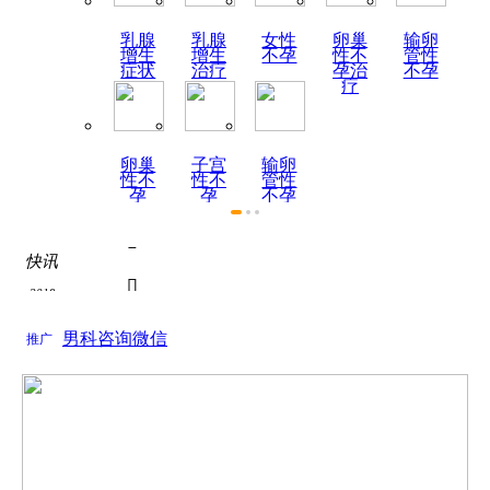
乳腺
乳腺
女性
卵巢
输卵
增生
增生
不孕
性不
管性
症状
治疗
孕治
不孕
疗
卵巢
子宫
输卵
性不
性不
管性
孕
孕
不孕
症状

快讯
热烈祝贺陕西天伦不孕不

2019
为了积极响应国家关于全面推进医联体建设号召...
如何全面认识死精症？

男科咨询微信
2019
推广
关于如何全面认识死精症？的问题， 如何全面认...
死精症的饮食疗法
关于死精症的饮食疗法的问题， 根据近年来的调...

热烈祝贺陕西天伦不孕不

为了积极响应国家关于全面推进医联体建设号召...
如何全面认识死精症？
