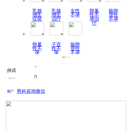
乳腺
乳腺
女性
卵巢
输卵
增生
增生
不孕
性不
管性
症状
治疗
孕治
不孕
疗
卵巢
子宫
输卵
性不
性不
管性
孕
孕
不孕
症状

快讯
热烈祝贺陕西天伦不孕不

2019
为了积极响应国家关于全面推进医联体建设号召...
如何全面认识死精症？

男科咨询微信
2019
推广
关于如何全面认识死精症？的问题， 如何全面认...
死精症的饮食疗法
关于死精症的饮食疗法的问题， 根据近年来的调...

热烈祝贺陕西天伦不孕不

为了积极响应国家关于全面推进医联体建设号召...
如何全面认识死精症？
