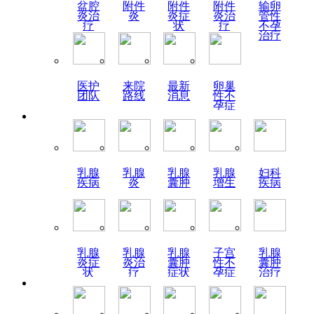
盆腔
附件
附件
附件
输卵
炎治
炎
炎症
炎治
管性
疗
状
疗
不孕
治疗
医护
来院
最新
卵巢
团队
路线
消息
性不
孕症
状
乳腺
乳腺
乳腺
乳腺
妇科
疾病
炎
囊肿
增生
疾病
乳腺
乳腺
乳腺
子宫
乳腺
炎症
炎治
囊肿
性不
囊肿
状
疗
症状
孕症
治疗
状