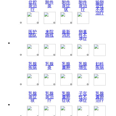
盆腔
附件
附件
附件
输卵
炎治
炎
炎症
炎治
管性
疗
状
疗
不孕
治疗
医护
来院
最新
卵巢
团队
路线
消息
性不
孕症
状
乳腺
乳腺
乳腺
乳腺
妇科
疾病
炎
囊肿
增生
疾病
乳腺
乳腺
乳腺
子宫
乳腺
炎症
炎治
囊肿
性不
囊肿
状
疗
症状
孕症
治疗
状