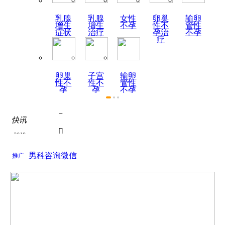
乳腺
乳腺
女性
卵巢
输卵
增生
增生
不孕
性不
管性
症状
治疗
孕治
不孕
疗
卵巢
子宫
输卵
性不
性不
管性
孕
孕
不孕
症状

快讯
热烈祝贺陕西天伦不孕不

2019
为了积极响应国家关于全面推进医联体建设号召...
如何全面认识死精症？

男科咨询微信
2019
推广
关于如何全面认识死精症？的问题， 如何全面认...
死精症的饮食疗法
关于死精症的饮食疗法的问题， 根据近年来的调...

热烈祝贺陕西天伦不孕不

为了积极响应国家关于全面推进医联体建设号召...
如何全面认识死精症？
