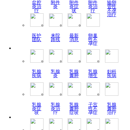
盆腔
附件
附件
附件
输卵
炎治
炎
炎症
炎治
管性
疗
状
疗
不孕
治疗
医护
来院
最新
卵巢
团队
路线
消息
性不
孕症
状
乳腺
乳腺
乳腺
乳腺
妇科
疾病
炎
囊肿
增生
疾病
乳腺
乳腺
乳腺
子宫
乳腺
炎症
炎治
囊肿
性不
囊肿
状
疗
症状
孕症
治疗
状