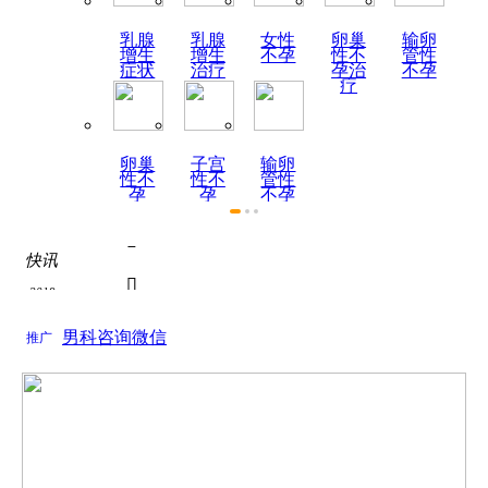
乳腺
乳腺
女性
卵巢
输卵
增生
增生
不孕
性不
管性
症状
治疗
孕治
不孕
疗
卵巢
子宫
输卵
性不
性不
管性
孕
孕
不孕
症状

快讯
热烈祝贺陕西天伦不孕不

2019
为了积极响应国家关于全面推进医联体建设号召...
如何全面认识死精症？

男科咨询微信
2019
推广
关于如何全面认识死精症？的问题， 如何全面认...
死精症的饮食疗法
关于死精症的饮食疗法的问题， 根据近年来的调...

热烈祝贺陕西天伦不孕不

为了积极响应国家关于全面推进医联体建设号召...
如何全面认识死精症？
