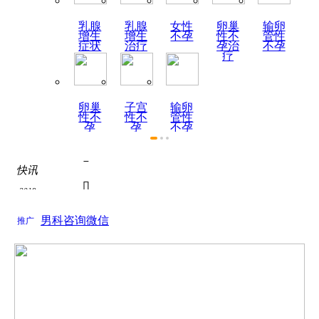
乳腺
乳腺
女性
卵巢
输卵
增生
增生
不孕
性不
管性
症状
治疗
孕治
不孕
疗
卵巢
子宫
输卵
性不
性不
管性
孕
孕
不孕
症状

快讯
热烈祝贺陕西天伦不孕不

2019
为了积极响应国家关于全面推进医联体建设号召...
如何全面认识死精症？

男科咨询微信
2019
推广
关于如何全面认识死精症？的问题， 如何全面认...
死精症的饮食疗法
关于死精症的饮食疗法的问题， 根据近年来的调...

热烈祝贺陕西天伦不孕不

为了积极响应国家关于全面推进医联体建设号召...
如何全面认识死精症？
