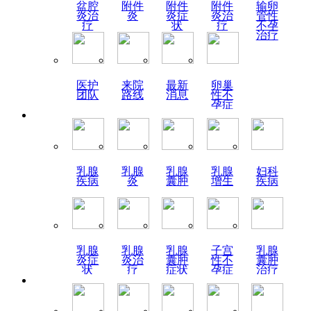
盆腔
附件
附件
附件
输卵
炎治
炎
炎症
炎治
管性
疗
状
疗
不孕
治疗
医护
来院
最新
卵巢
团队
路线
消息
性不
孕症
状
乳腺
乳腺
乳腺
乳腺
妇科
疾病
炎
囊肿
增生
疾病
乳腺
乳腺
乳腺
子宫
乳腺
炎症
炎治
囊肿
性不
囊肿
状
疗
症状
孕症
治疗
状