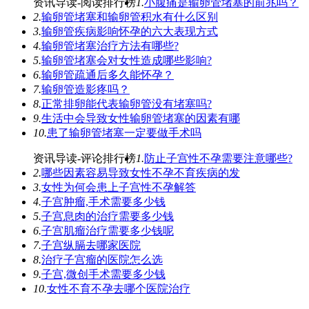
资讯导读-阅读排行榜
1.
小腹痛是输卵管堵塞的前兆吗？
2.
输卵管堵塞和输卵管积水有什么区别
3.
输卵管疾病影响怀孕的六大表现方式
4.
输卵管堵塞治疗方法有哪些?
5.
输卵管堵塞会对女性造成哪些影响?
6.
输卵管疏通后多久能怀孕？
7.
输卵管造影疼吗？
8.
正常排卵能代表输卵管没有堵塞吗?
9.
生活中会导致女性输卵管堵塞的因素有哪
10.
患了输卵管堵塞一定要做手术吗
资讯导读-评论排行榜
1.
防止子宫性不孕需要注意哪些?
2.
哪些因素容易导致女性不孕不育疾病的发
3.
女性为何会患上子宫性不孕解答
4.
子宫肿瘤,手术需要多少钱
5.
子宫息肉的治疗需要多少钱
6.
子宫肌瘤治疗需要多少钱呢
7.
子宫纵膈去哪家医院
8.
治疗子宫瘤的医院怎么选
9.
子宫,微创手术需要多少钱
10.
女性不育不孕去哪个医院治疗