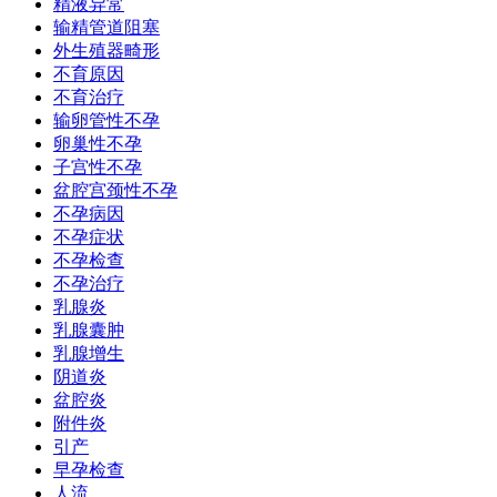
精液异常
输精管道阻塞
外生殖器畸形
不育原因
不育治疗
输卵管性不孕
卵巢性不孕
子宫性不孕
盆腔宫颈性不孕
不孕病因
不孕症状
不孕检查
不孕治疗
乳腺炎
乳腺囊肿
乳腺增生
阴道炎
盆腔炎
附件炎
引产
早孕检查
人流