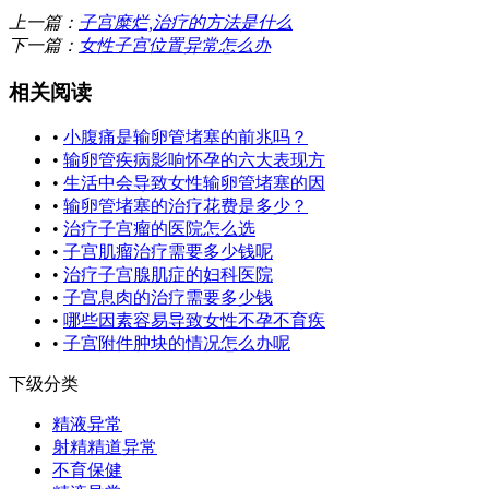
上一篇：
子宫糜烂,治疗的方法是什么
下一篇：
女性子宫位置异常怎么办
相关阅读
•
小腹痛是输卵管堵塞的前兆吗？
•
输卵管疾病影响怀孕的六大表现方
•
生活中会导致女性输卵管堵塞的因
•
输卵管堵塞的治疗花费是多少？
•
治疗子宫瘤的医院怎么选
•
子宫肌瘤治疗需要多少钱呢
•
治疗子宫腺肌症的妇科医院
•
子宫息肉的治疗需要多少钱
•
哪些因素容易导致女性不孕不育疾
•
子宫附件肿块的情况怎么办呢
下级分类
精液异常
射精精道异常
不育保健