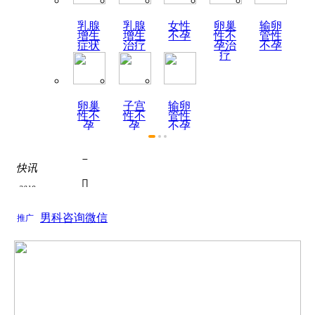
乳腺
乳腺
女性
卵巢
输卵
增生
增生
不孕
性不
管性
症状
治疗
孕治
不孕
疗
卵巢
子宫
输卵
性不
性不
管性
孕
孕
不孕
症状

快讯
热烈祝贺陕西天伦不孕不

2019
为了积极响应国家关于全面推进医联体建设号召...
如何全面认识死精症？

2019
关于如何全面认识死精症？的问题， 如何全面认...
男科咨询微信
推广
死精症的饮食疗法
关于死精症的饮食疗法的问题， 根据近年来的调...

热烈祝贺陕西天伦不孕不

为了积极响应国家关于全面推进医联体建设号召...
如何全面认识死精症？

关于如何全面认识死精症？的问题， 如何全面认...