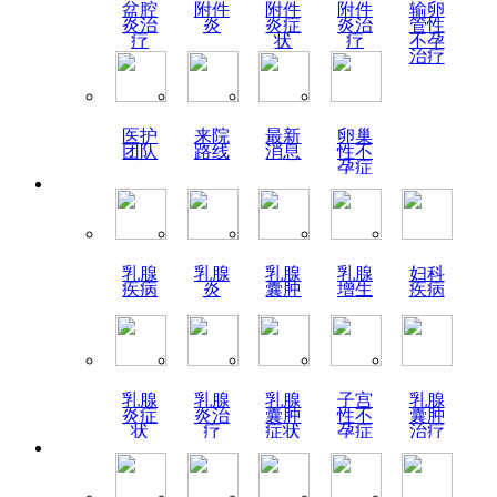
盆腔
附件
附件
附件
输卵
炎治
炎
炎症
炎治
管性
疗
状
疗
不孕
治疗
医护
来院
最新
卵巢
团队
路线
消息
性不
孕症
状
乳腺
乳腺
乳腺
乳腺
妇科
疾病
炎
囊肿
增生
疾病
乳腺
乳腺
乳腺
子宫
乳腺
炎症
炎治
囊肿
性不
囊肿
状
疗
症状
孕症
治疗
状