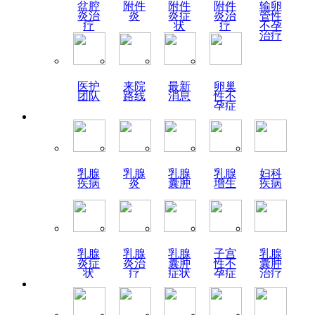
盆腔
附件
附件
附件
输卵
炎治
炎
炎症
炎治
管性
疗
状
疗
不孕
治疗
医护
来院
最新
卵巢
团队
路线
消息
性不
孕症
状
乳腺
乳腺
乳腺
乳腺
妇科
疾病
炎
囊肿
增生
疾病
乳腺
乳腺
乳腺
子宫
乳腺
炎症
炎治
囊肿
性不
囊肿
状
疗
症状
孕症
治疗
状