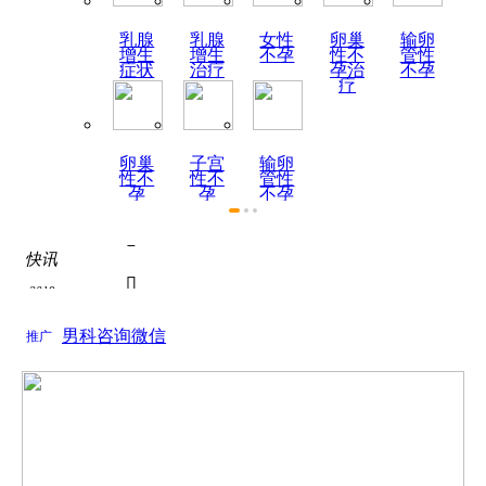
乳腺
乳腺
女性
卵巢
输卵
增生
增生
不孕
性不
管性
症状
治疗
孕治
不孕
疗
卵巢
子宫
输卵
性不
性不
管性
孕
孕
不孕
症状

快讯
热烈祝贺陕西天伦不孕不

2019
为了积极响应国家关于全面推进医联体建设号召...
如何全面认识死精症？

男科咨询微信
2019
推广
关于如何全面认识死精症？的问题， 如何全面认...
死精症的饮食疗法
关于死精症的饮食疗法的问题， 根据近年来的调...

热烈祝贺陕西天伦不孕不

为了积极响应国家关于全面推进医联体建设号召...
如何全面认识死精症？
