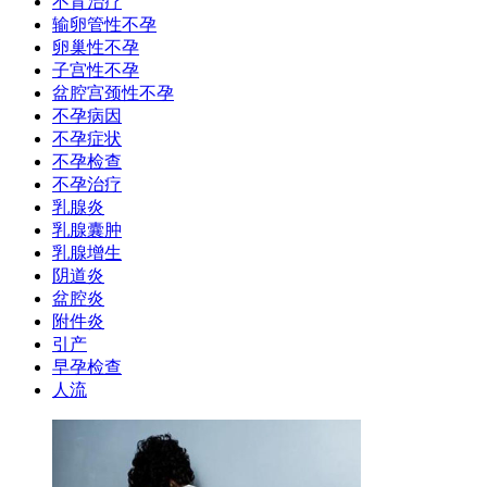
不育治疗
输卵管性不孕
卵巢性不孕
子宫性不孕
盆腔宫颈性不孕
不孕病因
不孕症状
不孕检查
不孕治疗
乳腺炎
乳腺囊肿
乳腺增生
阴道炎
盆腔炎
附件炎
引产
早孕检查
人流