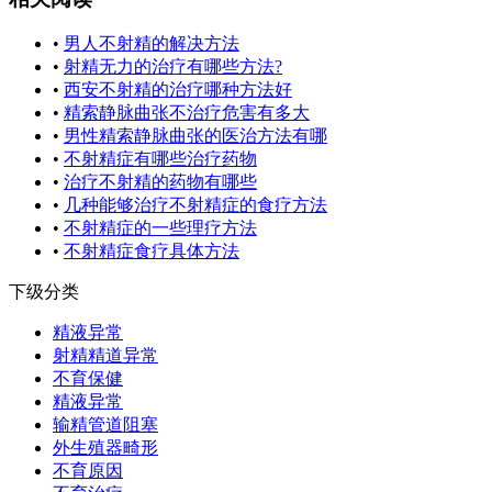
•
男人不射精的解决方法
•
射精无力的治疗有哪些方法?
•
西安不射精的治疗哪种方法好
•
精索静脉曲张不治疗危害有多大
•
男性精索静脉曲张的医治方法有哪
•
不射精症有哪些治疗药物
•
治疗不射精的药物有哪些
•
几种能够治疗不射精症的食疗方法
•
不射精症的一些理疗方法
•
不射精症食疗具体方法
下级分类
精液异常
射精精道异常
不育保健
精液异常
输精管道阻塞
外生殖器畸形
不育原因