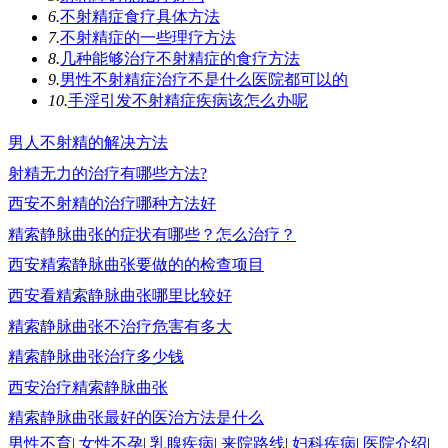
6.
不射精症食疗具体方法
7.
不射精症的一些理疗方法
8.
几种能够治疗不射精症的食疗方法
9.
男性不射精症治疗不是什么医院都可以的
10.
手淫引发不射精症疾病该怎么办呢
男人不射精的解决方法
射精无力的治疗有哪些方法?
西安不射精的治疗哪种方法好
精索静脉曲张的症状有哪些？怎么治疗？
西安精索静脉曲张要做的的检查项目
西安看精索静脉曲张哪里比较好
精索静脉曲张不治疗危害有多大
精索静脉曲张治疗多少钱
西安治疗精索静脉曲张
精索静脉曲张最好的医治方法是什么
男性不育
|
女性不孕
|
乳腺疾病
|
来院路线
|
妇科疾病
|
医院介绍
|