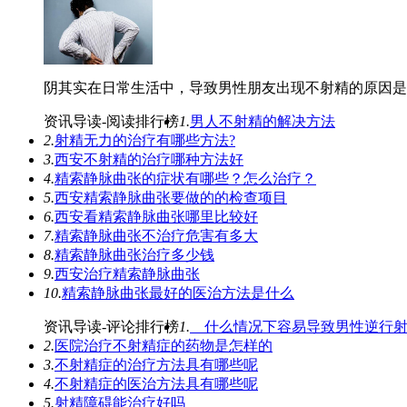
阴其实在日常生活中，导致男性朋友出现不射精的原因是多
资讯导读-阅读排行榜
1.
男人不射精的解决方法
2.
射精无力的治疗有哪些方法?
3.
西安不射精的治疗哪种方法好
4.
精索静脉曲张的症状有哪些？怎么治疗？
5.
西安精索静脉曲张要做的的检查项目
6.
西安看精索静脉曲张哪里比较好
7.
精索静脉曲张不治疗危害有多大
8.
精索静脉曲张治疗多少钱
9.
西安治疗精索静脉曲张
10.
精索静脉曲张最好的医治方法是什么
资讯导读-评论排行榜
1.
什么情况下容易导致男性逆行射
2.
医院治疗不射精症的药物是怎样的
3.
不射精症的治疗方法具有哪些呢
4.
不射精症的医治方法具有哪些呢
5.
射精障碍能治疗好吗