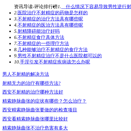
资讯导读-评论排行榜
1.
什么情况下容易导致男性逆行射
2.
医院治疗不射精症的药物是怎样的
3.
不射精症的治疗方法具有哪些呢
4.
不射精症的医治方法具有哪些呢
5.
射精障碍能治疗好吗
6.
不射精症食疗具体方法
7.
不射精症的一些理疗方法
8.
几种能够治疗不射精症的食疗方法
9.
男性不射精症治疗不是什么医院都可以的
10.
手淫引发不射精症疾病该怎么办呢
男人不射精的解决方法
射精无力的治疗有哪些方法?
西安不射精的治疗哪种方法好
精索静脉曲张的症状有哪些？怎么治疗？
西安精索静脉曲张要做的的检查项目
西安看精索静脉曲张哪里比较好
精索静脉曲张不治疗危害有多大