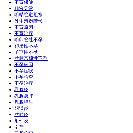
不育保健
精液异常
输精管道阻塞
外生殖器畸形
不育原因
不育治疗
输卵管性不孕
卵巢性不孕
子宫性不孕
盆腔宫颈性不孕
不孕病因
不孕症状
不孕检查
不孕治疗
乳腺炎
乳腺囊肿
乳腺增生
阴道炎
盆腔炎
附件炎
引产