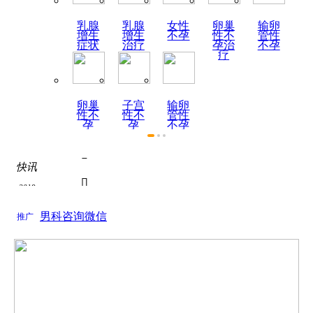
乳腺
乳腺
女性
卵巢
输卵
增生
增生
不孕
性不
管性
症状
治疗
孕治
不孕
疗
卵巢
子宫
输卵
性不
性不
管性
孕
孕
不孕
症状

快讯
热烈祝贺陕西天伦不孕不

2019
为了积极响应国家关于全面推进医联体建设号召...
如何全面认识死精症？

男科咨询微信
2019
推广
关于如何全面认识死精症？的问题， 如何全面认...
死精症的饮食疗法
关于死精症的饮食疗法的问题， 根据近年来的调...

热烈祝贺陕西天伦不孕不

为了积极响应国家关于全面推进医联体建设号召...
如何全面认识死精症？
