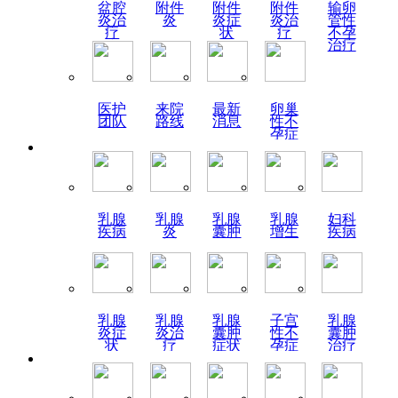
盆腔
附件
附件
附件
输卵
炎治
炎
炎症
炎治
管性
疗
状
疗
不孕
治疗
医护
来院
最新
卵巢
团队
路线
消息
性不
孕症
状
乳腺
乳腺
乳腺
乳腺
妇科
疾病
炎
囊肿
增生
疾病
乳腺
乳腺
乳腺
子宫
乳腺
炎症
炎治
囊肿
性不
囊肿
状
疗
症状
孕症
治疗
状