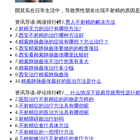
阴其实在日常生活中，导致男性朋友出现不射精的原因是多
资讯导读-阅读排行榜
1.
男人不射精的解决方法
2.
射精无力的治疗有哪些方法?
3.
西安不射精的治疗哪种方法好
4.
精索静脉曲张的症状有哪些？怎么治疗？
5.
西安精索静脉曲张要做的的检查项目
6.
西安看精索静脉曲张哪里比较好
7.
精索静脉曲张不治疗危害有多大
8.
精索静脉曲张治疗多少钱
9.
西安治疗精索静脉曲张
10.
精索静脉曲张最好的医治方法是什么
资讯导读-评论排行榜
1.
什么情况下容易导致男性逆行射
2.
医院治疗不射精症的药物是怎样的
3.
不射精症的治疗方法具有哪些呢
4.
不射精症的医治方法具有哪些呢
5.
射精障碍能治疗好吗
6.
不射精症食疗具体方法
7.
不射精症的一些理疗方法
8.
几种能够治疗不射精症的食疗方法