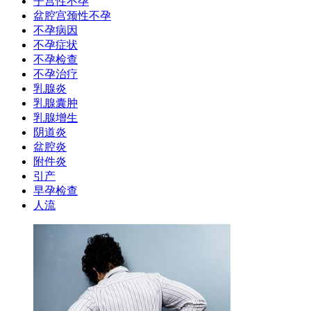
子宫性不孕
盆腔宫颈性不孕
不孕病因
不孕症状
不孕检查
不孕治疗
乳腺炎
乳腺囊肿
乳腺增生
阴道炎
盆腔炎
附件炎
引产
早孕检查
人流