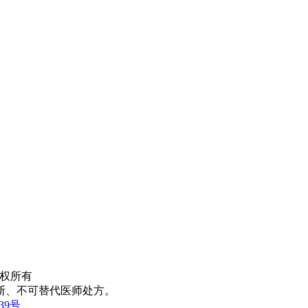
区 版权所有
断、不可替代医师处方。
639号