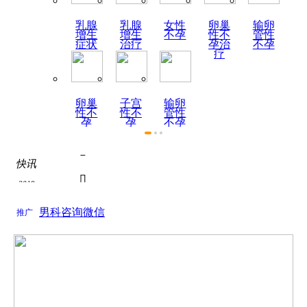
乳腺
乳腺
女性
卵巢
输卵
增生
增生
不孕
性不
管性
症状
治疗
孕治
不孕
疗
卵巢
子宫
输卵
性不
性不
管性
孕
孕
不孕
症状

快讯
热烈祝贺陕西天伦不孕不

2019
为了积极响应国家关于全面推进医联体建设号召...
如何全面认识死精症？

男科咨询微信
2019
推广
关于如何全面认识死精症？的问题， 如何全面认...
死精症的饮食疗法
关于死精症的饮食疗法的问题， 根据近年来的调...

热烈祝贺陕西天伦不孕不

为了积极响应国家关于全面推进医联体建设号召...
如何全面认识死精症？
