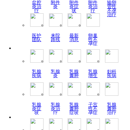
盆腔
附件
附件
附件
输卵
炎治
炎
炎症
炎治
管性
疗
状
疗
不孕
治疗
医护
来院
最新
卵巢
团队
路线
消息
性不
孕症
状
乳腺
乳腺
乳腺
乳腺
妇科
疾病
炎
囊肿
增生
疾病
乳腺
乳腺
乳腺
子宫
乳腺
炎症
炎治
囊肿
性不
囊肿
状
疗
症状
孕症
治疗
状